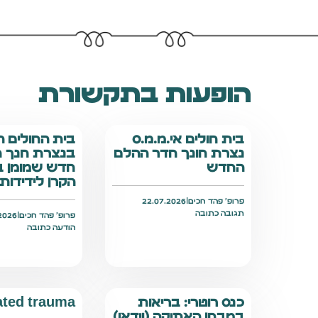
הופעות בתקשורת
בית חולים אי.מ.מ.ס
בית החולים ה
נצרת חונך חדר ההלם
בנצרת חנך 
החדש
חדש שמומן 
הקרן לידידות
פרופ׳ פהד חכים
|
22.07.2026
תגובה כתובה
פרופ׳ פהד חכים
|
2026
הודעה כתובה
כנס רוטרי: בריאות
ated trauma
במבחן האתיקה (וידאו)