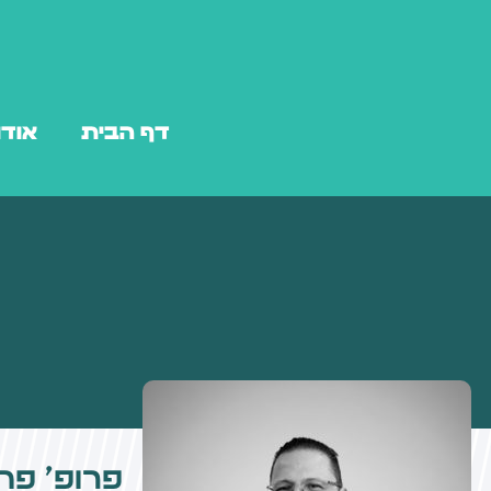
דף הבית
אודו
פרופ׳ פה