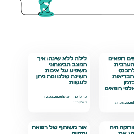
אלפים רופאים
לילה ללא שינה: איך
ערבית
המצב הביטחוני
להכנס
משפיע על איכות
בריאות
השינה שלנו ומה ניתן
זמן
לעשות
פי רופאים
פרופ׳ פהד חכים
|
12.03.2026
ראיון רדיו
31.05.2026
ורוקה היה
אור משותף של רפואה
זע את
ותקווה