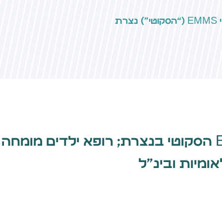
רת
מנכ״ל המרכז הרפואי EMMS הסקוטי בנצרת; רופא ילדי
אומיות ובינ״ל