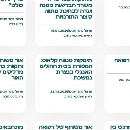
משרד הבריאות ממנה
כולנו"
12.02.
ועדה לבחינת מתווה
קיצור התורנויות
פרופ׳ פהד חכים
|
ראיון רדיו
פרופ׳ פהד חכים
|
15.01.2026
ריאיון עיתונאי כתוב
רפואה
תינוקות סנטה קלאוס:
אור משות
המסורת בבית החולים
ותקווה: כ
האנגלי בנצרת
מדליקים י
נמשכת
האור
26.12.
פרופ׳ פהד חכים
|
23.12.2025
פרופ׳ פהד חכים
|
ראיון עיתונאי כתוב
תגובה כתובה
רגש בין
אור משותף של רפואה
מתחבאים 