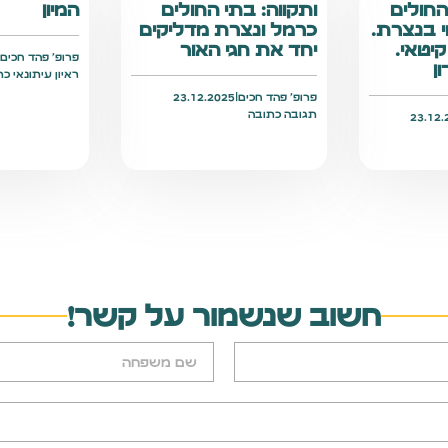
חולים
ותקווה: בתי החולים
המיון
 בנצרת.
כרמל ונצרת מדליקים
יטאי.
יחד את חגי האור
פרופ׳ פהד חכים
|
ן
ראיון עיתונאי כת
פרופ׳ פהד חכים
|
23.12.2025
תגובה כתובה
23.12.
חשוב שנשמור על קשר!