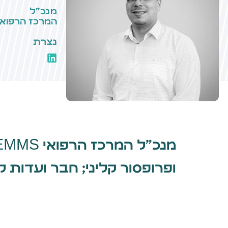
מנכ״ל
המרכז הרפואי EMMS (“הסקוטי”) נצ
נצרת
ופרופסור קליני; חבר ועדות ל