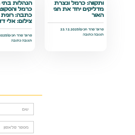
ותקווה: כרמל ונצרת
הנהלות בתי ה
מדליקים יחד את חגי
כרמל והסקוטי
האור
כתבה: רונית ק
צילום: אלי דדו
פרופ׳ פהד חכים
|
23.12.2025
תגובה כתובה
פרופ׳ פהד חכים
|
2025
תגובה כתובה