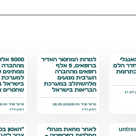
אנגלי
למרות המחסור האדיר
5000 
חדר הלם
ברופאים, 5 אלף
מהחברה ה
בתרומת
רופאים מהחברה
ממתינים 
הערבית מנועים
למערכת ה
מלהשתלב במערכת
בישראל ב
הבריאות בישראל
שחסרים אל
21.07.
פרופ׳ פהד חכים
|
28.05.2026
פרופ׳ פהד חכים
|
ראיון רדיו
ראיון רדיו
untre
לאחר מחאת מנהלי
"האסון בס
מחלקות בפריפריה –
צריך לזע