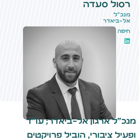
רסול סעדה
מנכ״ל
אל-ביאדר
חיפה
מנכ״ל ארגון אל-ביאדר; עו״ד
ופעיל ציבורי, הוביל פרויקטים