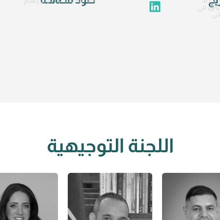
سويق في
اللجنة التوجيهية