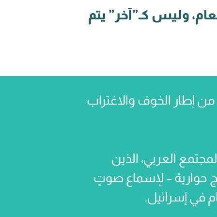
ام، وليس كـ”آخر” يتم
من إطار الخوف والاغتراب
جتمع العربي، الذين
امج حوارية – لإسماع صوتٍ
 في إسرائيل.