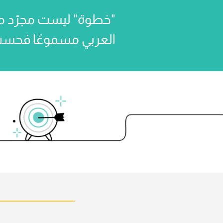
"خطوة" ليست مجرّد مب
العربي مسموعًا فحسب، بل