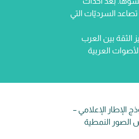
شوَّهًا. بعد أحداث
في ظلّ تصاعد السرديّات التي
ز الثقة بين العرب
الأصوات العربية
ذج الإطار الإعلامي –
يص الصور النمطية