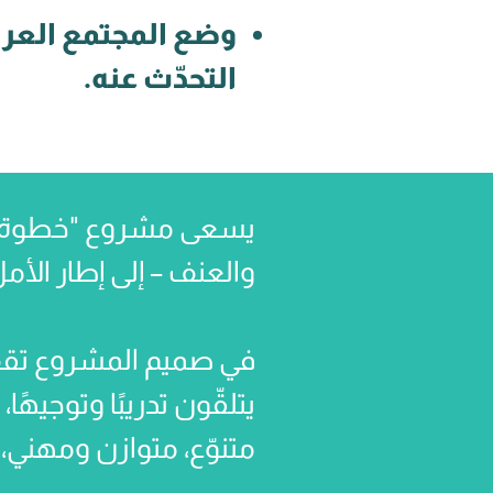
وضع المجتمع العرب
التحدّث عنه.
يسعى مشروع "خطوة" إلى
والعنف – إلى إطار الأم
في صميم المشروع تقف 
يتلقّون تدريبًا وتوجيهً
متنوّع، متوازن ومهني،