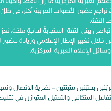
لام العبرية المركزية ما زال ناقصًا وأحيانًا م
السابع من أكتوبر 2023، تراجع حضور الأصوات العربية أكثر، 
 الثقة.
اصل يبني الثقة" استجابةً لحاجةٍ ملحّة: تعزي
 خلال تغيير الإطار الإعلامي وزيادة حضور 
وسائل الإعلام العبرية المركزية.
ّتين بحثيّتين مثبتتين – نظرية الاتصال ونمو
التفاعل المتكافئ والتمثيل المتوازن في تقل