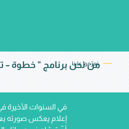
"من نحن برنامج " خطوة – ت
تعرّفوا علينا
في السنوات الأخيرة في 
إعلام يعكس صورته بعدا