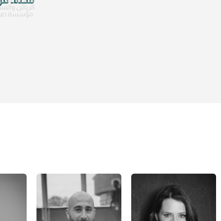
الزبائن والت
مؤسسة صحي.