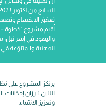
أنّ تمثيله في وسائل الإع
تعمّق الانقسام وتضعف
أُقيم مشروع "خطوة – تو
واليهود في إسرائيل، من
المهنية والمتنوّعة في 
يرتكز المشروع على نظري
اللتين تبرزان إمكانات 
وتعزيز الانتماء.